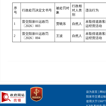
行政相
序
被处罚对
行政处罚决定文书号
对人类
违法行为
号
象
别
晋交阳泉01运政罚
未取得道路客
1
贾晓东
自然人
〔2026〕003
运经营活动
晋交阳泉01运政罚
未取得道路客
2
王波
自然人
〔2026〕004
运经营活动
|
设为首页
网站
阳泉市交通运输局主
使用大于1366