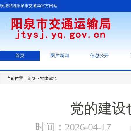
欢迎登陆阳泉市交通局官方网站
首页
图片新闻
信息公开
当前位置：
首页
>
党建园地
党的建设
时间：2026-04-17