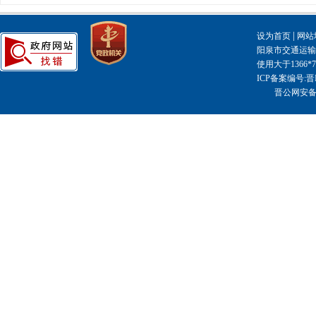
|
设为首页
网站
阳泉市交通运输局主
使用大于1366
ICP备案编号:晋I
晋公网安备14