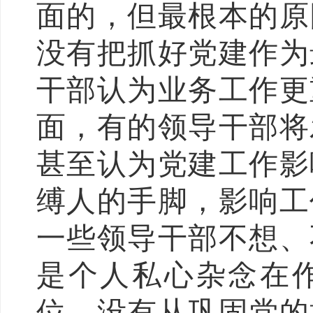
面的，但最根本的原
没有把抓好党建作为
干部认为业务工作更
面，有的领导干部将
甚至认为党建工作影
缚人的手脚，影响工
一些领导干部不想、
是个人私心杂念在
位，没有从巩固党的