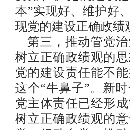
本”实现好、维护好
现党的建设正确政绩
第三，推动管党治
树立正确政绩观的思
党的建设责任能不能
这个“牛鼻子”。新
党主体责任已经形成
树立正确政绩观的意