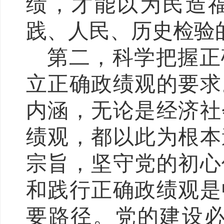
绩，才能以为民造
践、人民、历史检验
第二，科学把握正
立正确政绩观的要求
内涵，无论是经济社
绩观，都以此为根本
宗旨，坚守党的初心
和践行正确政绩观是
要路径。党的建设必