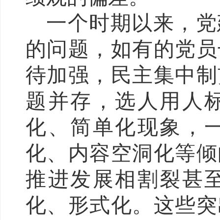
一个时期以来，党
的问题，如有的党员
待加强，民主集中制
题并存，选人用人
化、简单化现象，
化、内容空洞化等倾
推进发展相割裂甚
化、形式化。这些突