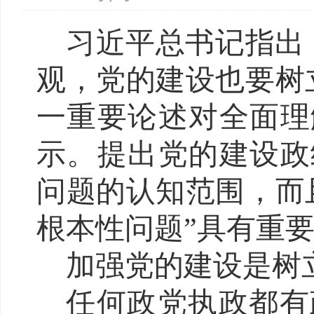
习近平总书记指出
观，党的建设也要树
一重要论述对全面理
示。提出党的建设政
问题的认知范围，而
根本性问题”具有重
加强党的建设是树
任何政党执政都有