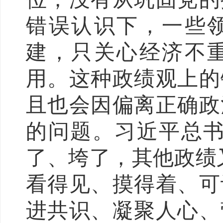
错误认识下，一些
建，只关心经济不
用。这种政绩观上的
且也会因偏离正确政
的问题。习近平总书
了、垮了，其他政绩
看得见、摸得着、可
进共识、凝聚人心、