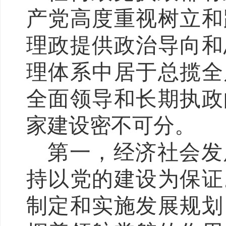
产党高度重视树立和
理政提供政治导向和
理体系中居于总揽全
全面领导和长期执政
家建设密不可分。
第一，经济社会发
持以党的建设为保证
制定和实施发展规划