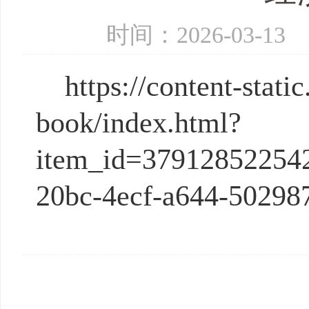
时间：2026-03-
https://content-stat
book/index.html?
item_id=379128522542
20bc-4ecf-a644-50298