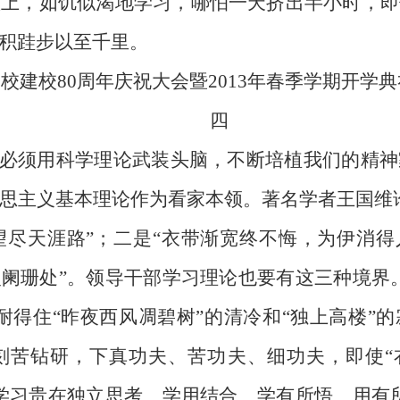
置上，如饥似渴地学习，哪怕一天挤出半小时，即
积跬步以至千里。
央党校建校80周年庆祝大会暨2013年春季学期开学
四
，必须用科学理论武装头脑，不断培植我们的精
思主义基本理论作为看家本领。著名学者王国维
尽天涯路”；二是“衣带渐宽终不悔，为伊消得
阑珊处”。领导干部学习理论也要有这三种境界
耐得住“昨夜西风凋碧树”的清冷和“独上高楼”
苦钻研，下真功夫、苦功夫、细功夫，即使“衣
学习贵在独立思考、学用结合、学有所悟、用有