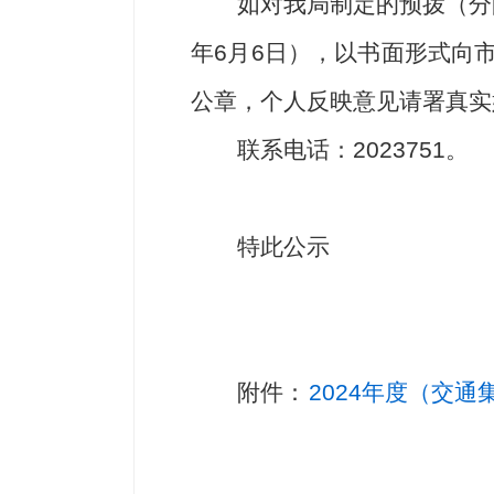
如对我局制定的预拨（分
年
6
月
6
日），以书面形式向
公章，个人反映意见请署真实
联系电话：
2023751。
特此公示
附件
：
2024年度（交通