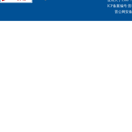
使用大于1366
ICP备案编号:晋I
晋公网安备14