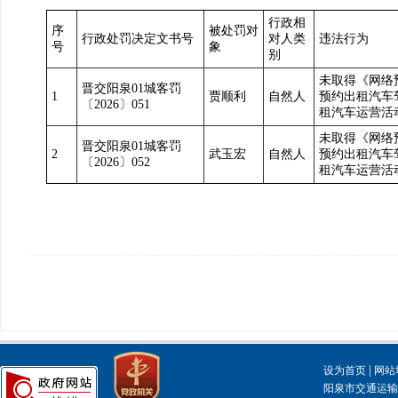
行政相
序
被处罚对
行政处罚决定文书号
对人类
违法行为
号
象
别
未取得《网络
晋交阳泉01城客罚
1
贾顺利
自然人
预约出租汽车
〔2026〕051
租汽车运营活
未取得《网络
晋交阳泉01城客罚
2
武玉宏
自然人
预约出租汽车
〔2026〕052
租汽车运营活
|
设为首页
网站
阳泉市交通运输局主