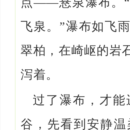
点——悬泉瀑布。
飞泉。”瀑布如飞
翠柏，在崎岖的岩
泻着。
过了瀑布，才能
谷，先看到安静温