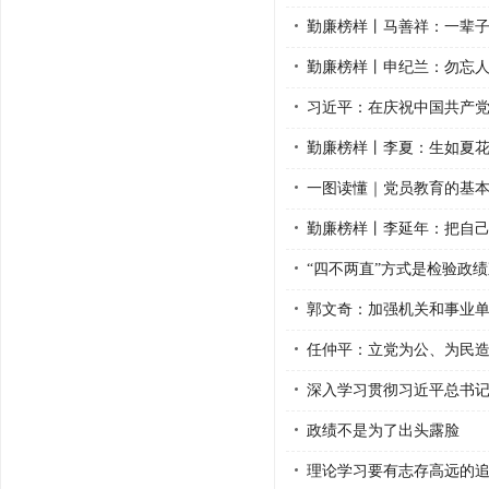
勤廉榜样丨马善祥：一辈
勤廉榜样丨申纪兰：勿忘人
习近平：在庆祝中国共产党
勤廉榜样丨李夏：生如夏花
一图读懂｜党员教育的基
勤廉榜样丨李延年：把自
“四不两直”方式是检验政
郭文奇：加强机关和事业单位
任仲平：立党为公、为民
深入学习贯彻习近平总书记
政绩不是为了出头露脸
理论学习要有志存高远的